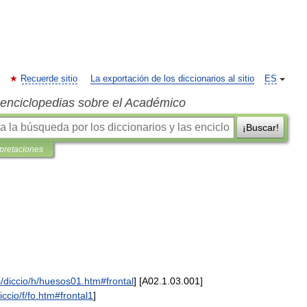
Recuerde sitio
La exportación de los diccionarios al sitio
ES
s enciclopedias sobre el Académico
¡Buscar!
rpretaciones
s
/
diccio
/
h
/
huesos01
.
htm
#
frontal
] [
A02
.
1
.
03
.
001
]
iccio
/
f
/
fo
.
htm
#
frontal1
]