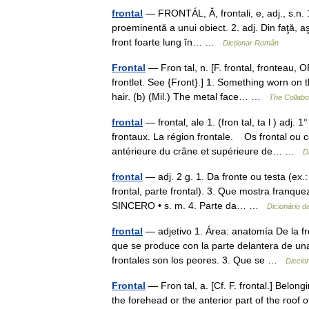
frontal
— FRONTÁL, Ă, frontali, e, adj., s.n. 1.
proeminentă a unui obiect. 2. adj. Din faţă, a
front foarte lung în… …
Dicționar Român
Frontal
— Fron tal, n. [F. frontal, fronteau, O
frontlet. See {Front}.] 1. Something worn on t
hair. (b) (Mil.) The metal face… …
The Collabor
frontal
— frontal, ale 1. (fron tal, ta l ) adj
frontaux. La région frontale. Os frontal ou co
antérieure du crâne et supérieure de… …
D
frontal
— adj. 2 g. 1. Da fronte ou testa (ex.:
frontal, parte frontal). 3. Que mostra franq
SINCERO • s. m. 4. Parte da… …
Dicionário 
frontal
— adjetivo 1. Área: anatomía De la fre
que se produce con la parte delantera de un
frontales son los peores. 3. Que se …
Diccio
Frontal
— Fron tal, a. [Cf. F. frontal.] Belongi
the forehead or the anterior part of the roof