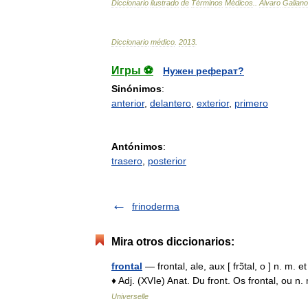
Diccionario
ilustrado
de
Términos
Médicos
.
.
Alvaro
Galiano
Diccionario
médico
.
2013
.
Игры ⚽
Нужен реферат?
Sinónimos
:
anterior
,
delantero
,
exterior
,
primero
Antónimos
:
trasero
,
posterior
frinoderma
Mira otros diccionarios:
frontal
— frontal, ale, aux [ frɔ̃tal, o ] n. m. e
♦ Adj. (XVIe) Anat. Du front. Os frontal, ou n
Universelle