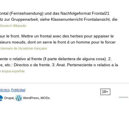
: Frontal (Fernsehsendung) und das Nachfolgeformat Frontal21
atz zur Gruppenarbeit, siehe Klassenunterricht Frontalansicht, die
Deutsch Wikipedia
r le front. Mettre un frontal avec des herbes pour appaiser le
lusieurs noeuds, dont on serre le front d un homme pour le forcer
ctionnaire de l'Académie française
iente o relativo al frente (ǁ parte delantera de alguna cosa). 2.
etc.: Directos o de frente. 3. Anat. Perteneciente o relativo a la
la lengua española
técnico
,
Publicidad
18+
Drupal,
WordPress, MODx.