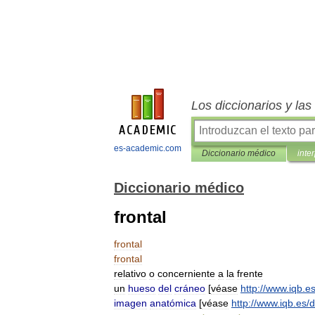
Los diccionarios y la
es-academic.com
Diccionario médico
inte
Diccionario médico
frontal
frontal
frontal
relativo
o
concerniente
a
la
frente
un
hueso
del
cráneo
[
véase
http:
//
www
.
iqb
.
e
imagen
anatómica
[
véase
http:
//
www
.
iqb
.
es
/
d