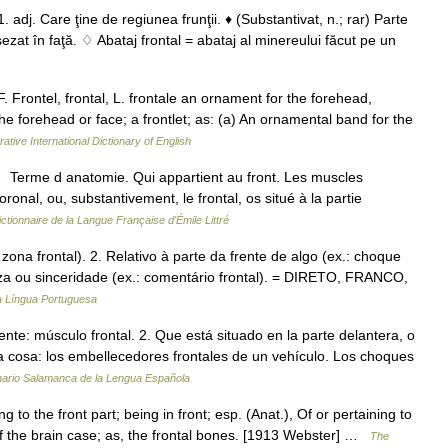
 adj. Care ţine de regiunea frunţii. ♦ (Substantivat, n.; rar) Parte
şezat în faţă. ♢ Abataj frontal = abataj al minereului făcut pe un
F. Frontel, frontal, L. frontale an ornament for the forehead,
he forehead or face; a frontlet; as: (a) An ornamental band for the
ative International Dictionary of English
. 1° Terme d anatomie. Qui appartient au front. Les muscles
ronal, ou, substantivement, le frontal, os situé à la partie
ictionnaire de la Langue Française d'Émile Littré
 zona frontal). 2. Relativo à parte da frente de algo (ex.: choque
ueza ou sinceridade (ex.: comentário frontal). = DIRETO, FRANCO,
da Língua Portuguesa
nte: músculo frontal. 2. Que está situado en la parte delantera, o
a cosa: los embellecedores frontales de un vehículo. Los choques
nario Salamanca de la Lengua Española
ng to the front part; being in front; esp. (Anat.), Of or pertaining to
 of the brain case; as, the frontal bones. [1913 Webster] …
The