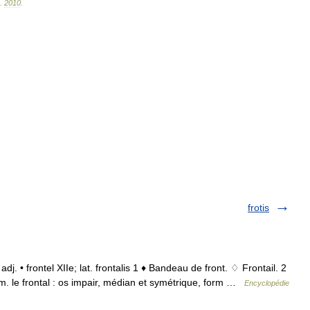
.
2010
.
frotis
t adj. • frontel XIIe; lat. frontalis 1 ♦ Bandeau de front. ♢ Frontail. 2
. m. le frontal : os impair, médian et symétrique, form …
Encyclopédie