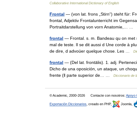
Collaborative International Dictionary of English
Frontal
— (von lat. frons „Stirn“) steht für
frontal, Adjektiv Frontalunterricht im Gegens
Portraitdarstellung von vorn Anatomie,… …
frontal
— Frontal. s. m. Bandeau qu on met su
mal de teste. Il se dit aussi d Une corde à p
de dire, d advoüer quelque chose. Les …
Di
frontal
— (Del lat. frontālis). 1. adj. Pertenec
Dicho de una oposición, un ataque, un choque, 
frente (ǁ parte superior de… …
Diccionario de 
© Academic, 2000-2026
Contacte con nosotros:
Apoyo 
Exportación Diccionarios
, creado en PHP,
Joomla,